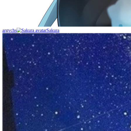
argvchs
Sakura