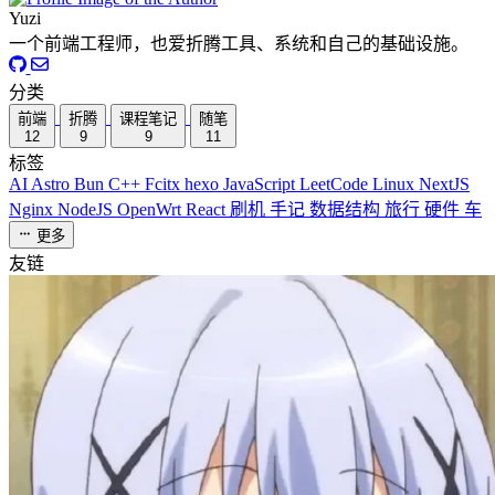
Yuzi
一个前端工程师，也爱折腾工具、系统和自己的基础设施。
分类
前端
折腾
课程笔记
随笔
12
9
9
11
标签
AI
Astro
Bun
C++
Fcitx
hexo
JavaScript
LeetCode
Linux
NextJS
Nginx
NodeJS
OpenWrt
React
刷机
手记
数据结构
旅行
硬件
车
更多
友链