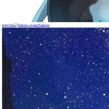
argvchs
Sakura