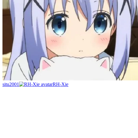
situ2001
RH-Xie