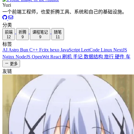
Yuzi
一个前端工程师，也爱折腾工具、系统和自己的基础设施。
分类
前端
折腾
课程笔记
随笔
12
9
9
11
标签
AI
Astro
Bun
C++
Fcitx
hexo
JavaScript
LeetCode
Linux
NextJS
Nginx
NodeJS
OpenWrt
React
刷机
手记
数据结构
旅行
硬件
车
更多
友链