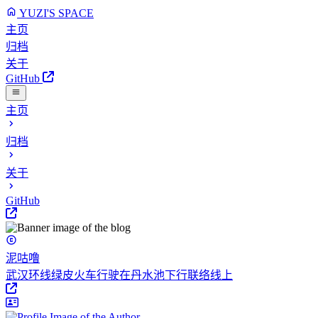
YUZI'S SPACE
主页
归档
关于
GitHub
主页
归档
关于
GitHub
泥咕噜
武汉环线绿皮火车行驶在丹水池下行联络线上