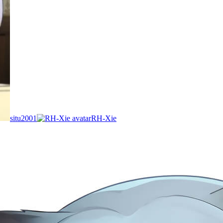
situ2001
RH-Xie