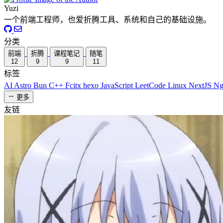
Yuzi
一个前端工程师，也爱折腾工具、系统和自己的基础设施。
分类
前端
折腾
课程笔记
随笔
12
9
9
11
标签
AI
Astro
Bun
C++
Fcitx
hexo
JavaScript
LeetCode
Linux
NextJS
Ng
更多
友链