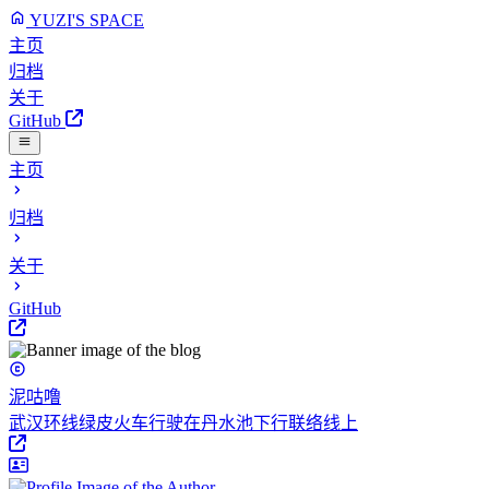
YUZI'S SPACE
主页
归档
关于
GitHub
主页
归档
关于
GitHub
泥咕噜
武汉环线绿皮火车行驶在丹水池下行联络线上