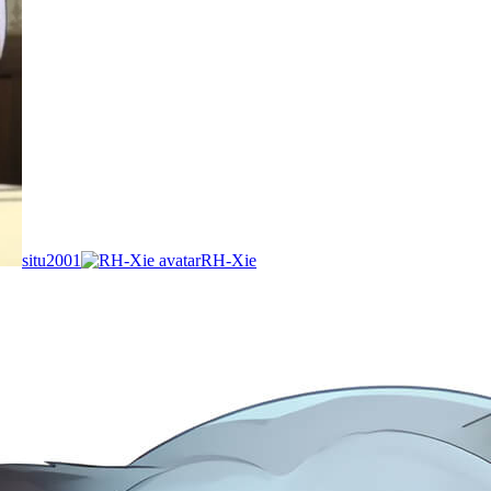
situ2001
RH-Xie