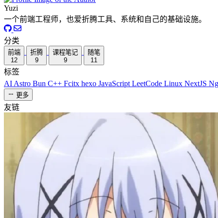
Yuzi
一个前端工程师，也爱折腾工具、系统和自己的基础设施。
分类
前端
折腾
课程笔记
随笔
12
9
9
11
标签
AI
Astro
Bun
C++
Fcitx
hexo
JavaScript
LeetCode
Linux
NextJS
Ng
更多
友链