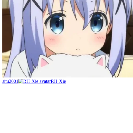
situ2001
RH-Xie