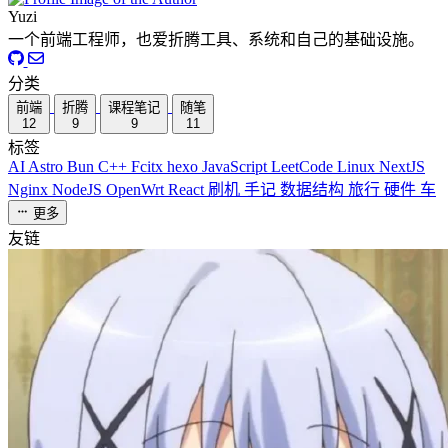
Yuzi
一个前端工程师，也爱折腾工具、系统和自己的基础设施。
分类
前端
折腾
课程笔记
随笔
12
9
9
11
标签
AI
Astro
Bun
C++
Fcitx
hexo
JavaScript
LeetCode
Linux
NextJS
Nginx
NodeJS
OpenWrt
React
刷机
手记
数据结构
旅行
硬件
车
更多
友链