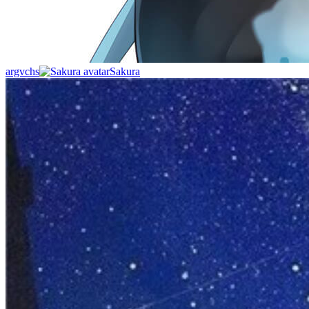
argvchs
Sakura